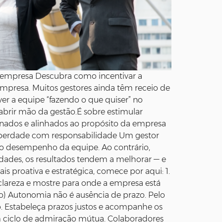
empresa Descubra como incentivar a
empresa. Muitos gestores ainda têm receio de
r a equipe “fazendo o que quiser” no
brir mão da gestão.É sobre estimular
einados e alinhados ao propósito da empresa
 liberdade com responsabilidade Um gestor
a o desempenho da equipe. Ao contrário,
dades, os resultados tendem a melhorar — e
 proativa e estratégica, comece por aqui: 1.
 clareza e mostre para onde a empresa está
o) Autonomia não é ausência de prazo. Pelo
. Estabeleça prazos justos e acompanhe os
um ciclo de admiração mútua. Colaboradores