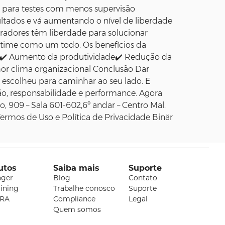
o para testes com menos supervisão
tados e vá aumentando o nível de liberdade
radores têm liberdade para solucionar
o time como um todo. Os benefícios da
✔️ Aumento da produtividade✔️ Redução da
or clima organizacional Conclusão Dar
 escolheu para caminhar ao seu lado. E
o, responsabilidade e performance. Agora
 909 – Sala 601-602,6º andar – Centro Mal.
rmos de Uso e Política de Privacidade Binär
utos
Saiba mais
Suporte
nger
Blog
Contato
aining
Trabalhe conosco
Suporte
RA
Compliance
Legal
Quem somos