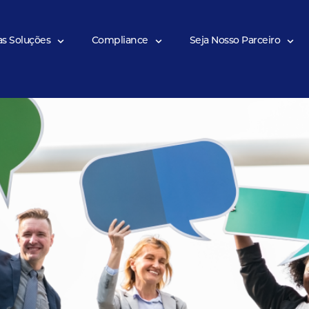
omia aos colaboradores e i
as Soluções
Compliance
Seja Nosso Parceiro
sa