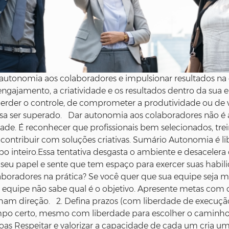
tonomia aos colaboradores e impulsionar resultados na 
ngajamento, a criatividade e os resultados dentro da sua 
rder o controle, de comprometer a produtividade ou de ve
 ser superado. Dar autonomia aos colaboradores não é a
dade. É reconhecer que profissionais bem selecionados, tr
e contribuir com soluções criativas. Sumário Autonomia é
o inteiro.Essa tentativa desgasta o ambiente e desaceler
eu papel e sente que tem espaço para exercer suas habili
radores na prática? Se você quer que sua equipe seja mais
 a equipe não sabe qual é o objetivo. Apresente metas com
nham direção. 2. Defina prazos (com liberdade de execuçã
empo certo, mesmo com liberdade para escolher o caminho
oas Respeitar e valorizar a capacidade de cada um cria 