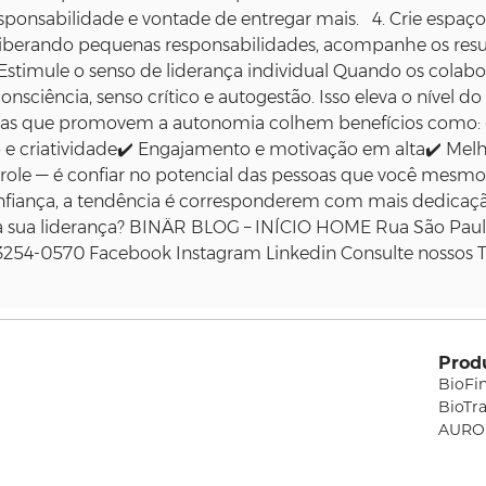
sponsabilidade e vontade de entregar mais. 4. Crie espaç
iberando pequenas responsabilidades, acompanhe os resul
stimule o senso de liderança individual Quando os colabo
ciência, senso crítico e autogestão. Isso eleva o nível d
as que promovem a autonomia colhem benefícios como: 
 e criatividade✔️ Engajamento e motivação em alta✔️ Melh
ole — é confiar no potencial das pessoas que você mesmo
fiança, a tendência é corresponderem com mais dedicaçã
na sua liderança? BINÄR BLOG – INÍCIO HOME Rua São Paulo,
54-0570 Facebook Instagram Linkedin Consulte nossos Te
Prod
BioFi
BioTr
AURO