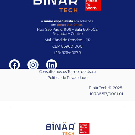
Rua São Paulo, 909 – Sala 601-602,
6º andar – Centro
Mal. Cândido Rondon – PR
CEP: 85960-000
(45)
3254-0570
Consulte nossos
Termos de Uso e
Política de Privacidade
Binär Tech © 2025
10.786.517/0001-01