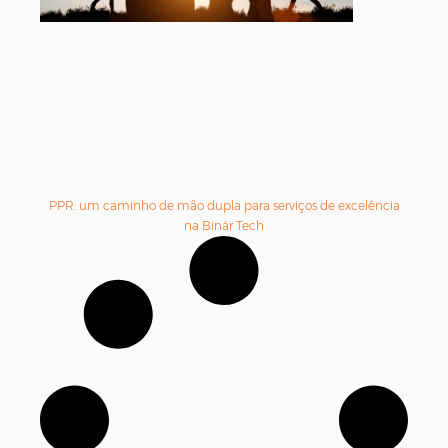
PPR: um caminho de mão dupla para serviços de excelência
na Binär Tech