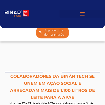
Agende uma
demonstração
COLABORADORES DA BINÄR TECH SE
UNEM EM AÇÃO SOCIAL E
ARRECADAM MAIS DE 1.100 LITROS DE
LEITE PARA A APAE
12 e 13 de abril de 2024
Binär
Nos dias
, os colaboradores da