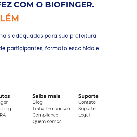
FEZ COM O BIOFINGER.
ALÉM
mais adequados para sua prefeitura.
e participantes, formato escolhido e
utos
Saiba mais
Suporte
nger
Blog
Contato
aining
Trabalhe conosco
Suporte
RA
Compliance
Legal
Quem somos