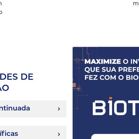
m
ma
o
DES DE
ÃO
ontinuada
íficas