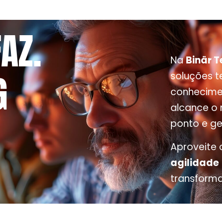
AZ.
Na
Binär 
G
soluções 
conhecimen
alcance o
ponto e ge
Aproveite
agilidade
transforma