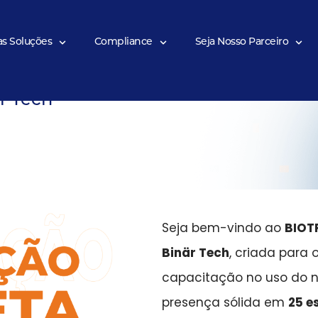
as Soluções
Compliance
Seja Nosso Parceiro
r Tech
Seja bem-vindo ao
BIOT
Binär Tech
, criada para
capacitação no uso do 
presença sólida em
25 e