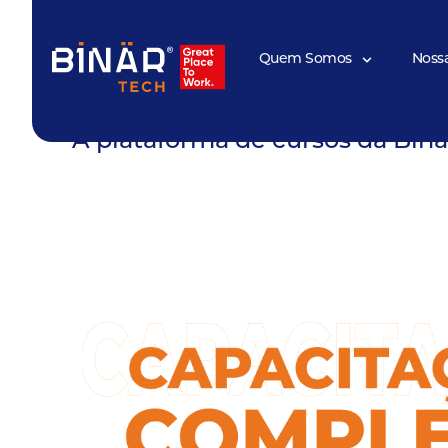
Quem Somos
Noss
A plataforma de cursos da Binä