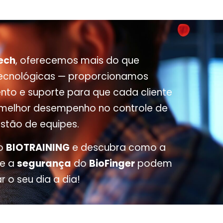
Tech
, oferecemos mais do que
tecnológicas — proporcionamos
to e suporte para que cada cliente
 melhor desempenho no controle de
stão de equipes.
 o
BIOTRAINING
e descubra como a
e a
segurança
do
BioFinger
podem
r o seu dia a dia!