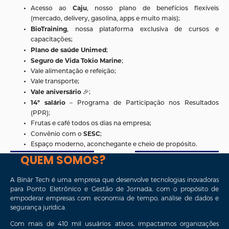
Caju
Acesso ao
, nosso plano de benefícios flexíveis
(mercado, delivery, gasolina, apps e muito mais);
BioTraining
, nossa plataforma exclusiva de cursos e
capacitações;
Plano de saúde Unimed
;
Seguro de Vida Tokio Marine
;
Vale alimentação e refeição;
Vale transporte;
Vale aniversário
🎉;
14º salário
– Programa de Participação nos Resultados
(PPR);
Frutas e café todos os dias na empresa;
SESC
Convênio com o
;
Espaço moderno, aconchegante e cheio de propósito.
QUEM SOMOS?
A
Binär Tech
é uma empresa que desenvolve tecnologias inovadoras
para
Ponto Eletrônico e Gestão de Jornada
, com o propósito de
empoderar empresas com economia de tempo, análise de dados e
segurança jurídica.
Com mais de
410 mil usuários ativos
, impactamos organizações