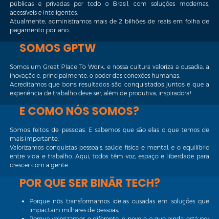
públicas e privadas por todo o Brasil, com soluções modernas,
acessíveis e inteligentes.
Atualmente, administramos mais de
2 bilhões de reais em folha de
pagamento por ano
.
SOMOS GPTW
Somos um
Great Place To Work
, e nossa cultura valoriza a ousadia, a
inovação e, principalmente, o poder das conexões humanas.
Acreditamos que
bons resultados são conquistados juntos
e que a
experiência de trabalho deve ser, além de produtiva, inspiradora!
E COMO NÓS SOMOS?
Somos feitos de pessoas
.
E sabemos que são elas o que temos de
mais importante.
Valorizamos conquistas pessoais, saúde física e mental, e o equilíbrio
entre vida e trabalho. Aqui, todos têm voz, espaço e liberdade para
crescer com a gente.
POR QUE SER BINÄR TECH?
Porque nós transformamos ideias ousadas em soluções que
impactam milhares de pessoas;
Porque valorizamos o diferente, o novo e o que ainda está por