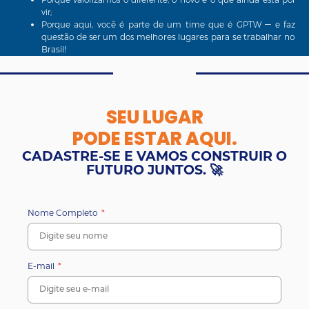
vir;
Porque aqui, você é parte de um time que é GPTW — e faz
questão de ser um dos
melhores lugares para se trabalhar no
Brasil!
SEU LUGAR
PODE ESTAR AQUI.
CADASTRE-SE E VAMOS CONSTRUIR O
FUTURO JUNTOS. 🚀
Nome Completo
E-mail