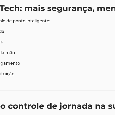
 Tech: mais segurança, me
ole de ponto inteligente:
ada
is
 da mão
pagamento
ituição
o controle de jornada na 