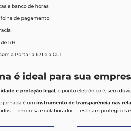
ltas e banco de horas
à folha de pagamento
racia
 de RH
om a Portaria 671 e a CLT
tema é ideal para sua empre
ilidade e proteção legal
, o ponto eletrônico é, sem dúvi
de jornada é um
instrumento de transparência nas rel
todos — empresa e colaborador — estejam protegidos e 