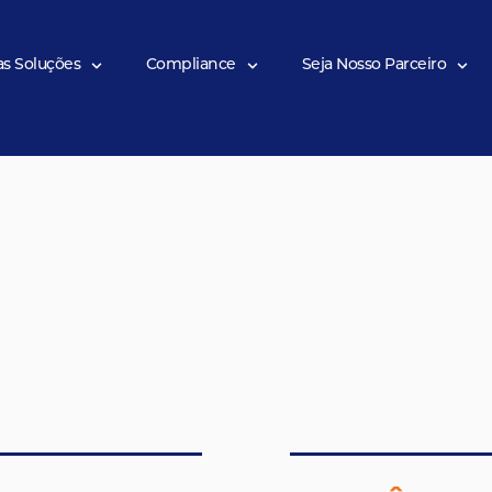
Nossas Soluções
Compliance
Seja Nos
as Soluções
Compliance
Seja Nosso Parceiro
Blog