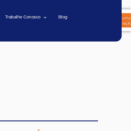
so Parceiro
Trabalhe Conosco
Trabalhe Conosco
Blog
Agende uma
demonstraçã