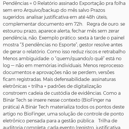
Pendências = 0 Relatório assinado Exportação pra folha
sem erro Arquivo/backup do mês salvo Prazos
sugeridos: analisar justificativa em até 48h úteis;
complementar documento em 72h. Regra de ouro: se
estourou prazo, aparece alerta; fechar mês sem zerar
pendência, não. Exemplo prático: sexta à tarde o painel
mostra “3 pendências no Esporte”; gestor resolve antes
de gerar o relatório. Como isso reduz riscos e retrabalho
Menos ambiguidade: o “quem/quando/o quê” está no
log — não em memórias individuais. Menos reprocesso:
documentos e aprovações não se perdem; versões
ficam registradas. Mais defensabilidade: assinaturas
eletrônicas + trilha + padrões de digitalização
constroem cadeia de custódia de evidências. Como a
Binär Tech se insere nesse contexto (BioFinger na
prática) A Binär Tech materializa todos os pontos deste
artigo no BioFinger, uma solução de controle de ponto
eletrônico pensada para a gestão pública: Trilha de
auditoria completa: cada evento (registro, justificativa,