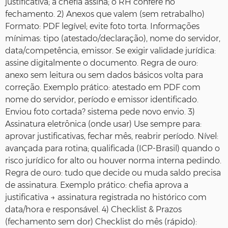
justificativa; a chefia assina; o RH confere no
fechamento. 2) Anexos que valem (sem retrabalho)
Formato: PDF legível; evite foto torta. Informações
mínimas: tipo (atestado/declaração), nome do servidor,
data/competência, emissor. Se exigir validade jurídica:
assine digitalmente o documento. Regra de ouro:
anexo sem leitura ou sem dados básicos volta para
correção. Exemplo prático: atestado em PDF com
nome do servidor, período e emissor identificado.
Enviou foto cortada? sistema pede novo envio. 3)
Assinatura eletrônica (onde usar) Use sempre para:
aprovar justificativas, fechar mês, reabrir período. Nível:
avançada para rotina; qualificada (ICP-Brasil) quando o
risco jurídico for alto ou houver norma interna pedindo.
Regra de ouro: tudo que decide ou muda saldo precisa
de assinatura. Exemplo prático: chefia aprova a
justificativa → assinatura registrada no histórico com
data/hora e responsável. 4) Checklist & Prazos
(fechamento sem dor) Checklist do mês (rápido):