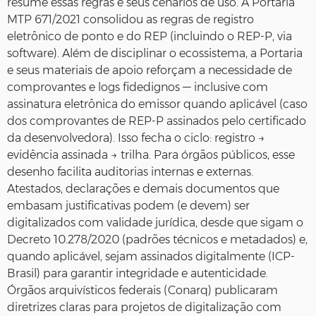
resume essas regras e seus cenários de uso. A Portaria
MTP 671/2021 consolidou as regras de registro
eletrônico de ponto e do REP (incluindo o REP-P, via
software). Além de disciplinar o ecossistema, a Portaria
e seus materiais de apoio reforçam a necessidade de
comprovantes e logs fidedignos — inclusive com
assinatura eletrônica do emissor quando aplicável (caso
dos comprovantes de REP-P assinados pelo certificado
da desenvolvedora). Isso fecha o ciclo: registro →
evidência assinada → trilha. Para órgãos públicos, esse
desenho facilita auditorias internas e externas.
Atestados, declarações e demais documentos que
embasam justificativas podem (e devem) ser
digitalizados com validade jurídica, desde que sigam o
Decreto 10.278/2020 (padrões técnicos e metadados) e,
quando aplicável, sejam assinados digitalmente (ICP-
Brasil) para garantir integridade e autenticidade.
Órgãos arquivísticos federais (Conarq) publicaram
diretrizes claras para projetos de digitalização com